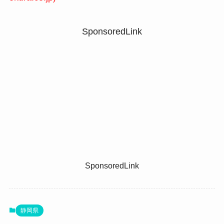
SponsoredLink
SponsoredLink
静岡県