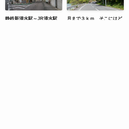
静鉄新清水駅～JR清水駅
月まで３ｋｍ そこにはど
静岡市清水のまちなか探訪
んな景色が広がってい
る？？＠静岡県浜松市天竜
2021年10月16日
区
2021年5月22日
JR浜松駅周辺激安・格安駐
四季折々の色鮮やかな花々
車場（静岡県浜松市）
に囲まれた憩いのガーデ
ン 浜名湖畔に位置するは
2021年5月5日
ままつフラワーパーク（静
岡県浜松市）