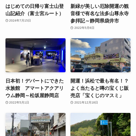
はじめての日帰り富士山登
新緑が美しい厄除開運の観
山記紹介（富士宮ルート）
音様で有名な法多山尊永寺
参拝記～静岡県袋井市
2024年7月15日
2022年5月6日
日本初！デパートにできた
開運！浜松で最も有名！？
水族館 アマートアクアリ
よく当たると噂の宝くじ販
ウム静岡～松坂屋静岡店
売店「宝くじのマスミ」
2022年5月1日
2021年12月18日