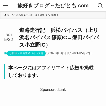
旅好きブログ～たびとも.com
ホーム
みち旅
小田原～奈良連続バイパス群
道路走行記 浜松バイパス（上り
2021
浜名バイパス篠原IC→磐田バイパ
5/22
ス小立野IC）
2021年5月5日
2021年5月22日
小田原～奈良連続バイパス群
本ページにはアフィリエイト広告を掲載
しております。
SponsoredLink