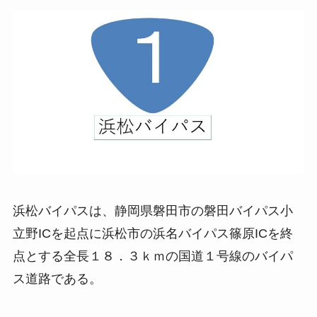
浜松バイパスは、静岡県磐田市の磐田バイパス小
立野ICを起点に浜松市の浜名バイパス篠原ICを終
点とする全長１８．３ｋｍの国道１号線のバイパ
ス道路である。