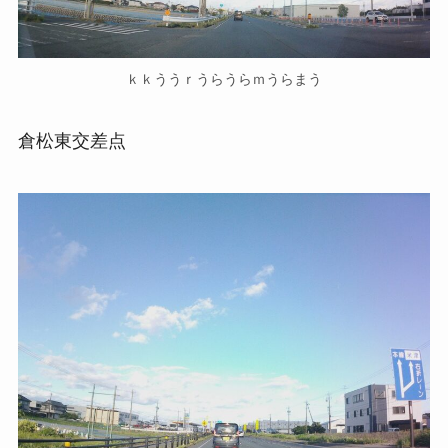
ｋｋううｒうらうらｍうらまう
倉松東交差点