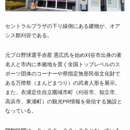
セントラルプラザの下り線側にある建物が、オア
シス館刈谷である。
元プロ野球選手赤星 憲広氏を始め刈谷市出身の著
名人と市内に本拠地を置く全国トップレベルのス
ポーツ団体のコーナーや県指定無形民俗文化財で
ある万燈祭（まんどまつり）の武者人形を展示。
また、衣浦定住自立圏域市町（刈谷市、知立市、
高浜市、東浦町）の観光PR情報を発信する施設と
なっている。