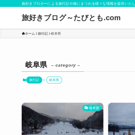
旅好きブロガーによる旅行記や旅にまつわる様々な情報を提供いた
旅好きブログ～たびとも.com
ホーム
旅行記
岐阜県
岐阜県
– category –
旅行記
岐阜県
岐阜県