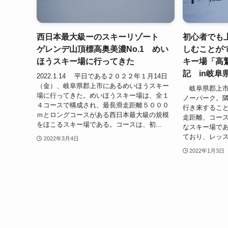
西日本最大級ーのスキーリゾート
初心者でも
ゲレンデ山頂標高奥美濃No.1 めい
しむことが
ほうスキー場に行ってきた
キー場「高
記 in岐阜
2022.1.14 平日である２０２２年１月14日
（金）、岐阜県郡上市にあるめいほうスキー
岐阜県郡上市
場に行ってきた。めいほうスキー場は、全１
ノーパーク。
４コースで構成され、最長滑走距離５０００
行き来するこ
ｍとロングコースがある西日本最大級の規模
走距離、コース
をほこるスキー場である。コースは、初...
なスキー場で
ており、レッス
2022年3月4日
2022年1月3日