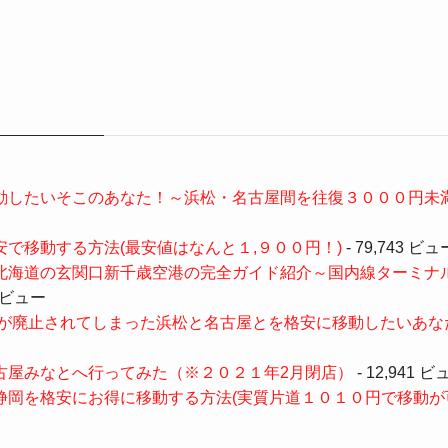
動したいそこのあなた！～浜松・名古屋間を往復３０００円未
で移動する方法(最安値はなんと１,９００円！)
- 79,743 ビュ
関口新千歳空港の完全ガイド紹介～国内線ターミナル（New Chito
7 ビュー
券が廃止されてしまった浜松と名古屋とを格安に移動したいあな
古屋みなとへ行ってみた（※２０２１年2月閉店）
- 12,941 ビ
静岡を格安にお得に移動する方法(実質片道１０１０円で移動が