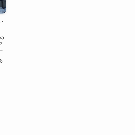
･
化の
フ
上。
あ