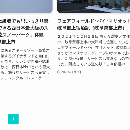
上級者でも思いっきり楽
フェアフィールド･バイ･マリオット
できる西日本最大級のス
岐阜郡上宿泊記（岐阜県郡上市）
鷲スノーパーク」体験
２０２１年１２月２８日 豊かな歴史と文
県郡上市
街、岐阜県郡上市の大和町に位置している
ェアフィールド･バイ･マリオット･岐阜郡
にあるスキーリゾート高鷲ス
さすがはマリオットグループのホテルであ
隣接するダイナランドと自由に
り、部屋や設備、サービスも立派なもので
とができ、ゲレンデ面積や総滑
った。隣接している道の駅「古今伝授の...
数は、西日本No.1という巨大
ある。施設やサービスも充実し
2022年1月2日
ン、レンタル、レストラ...
1