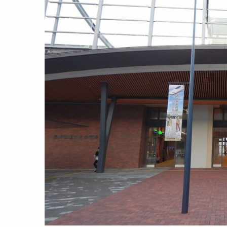
在来線改札内
在来線ホーム
長崎街道かもめ市場
東口方面連絡通路
アミュプラザ長崎
長崎駅東口周辺
路面電車
バス